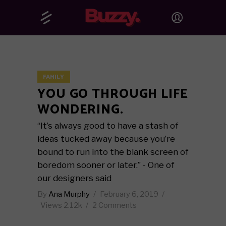
FAMILY
YOU GO THROUGH LIFE
WONDERING.
“It’s always good to have a stash of
ideas tucked away because you’re
bound to run into the blank screen of
boredom sooner or later.” - One of
our designers said
By
Ana Murphy
February 6, 2019
Views
2.12k
2 Comments