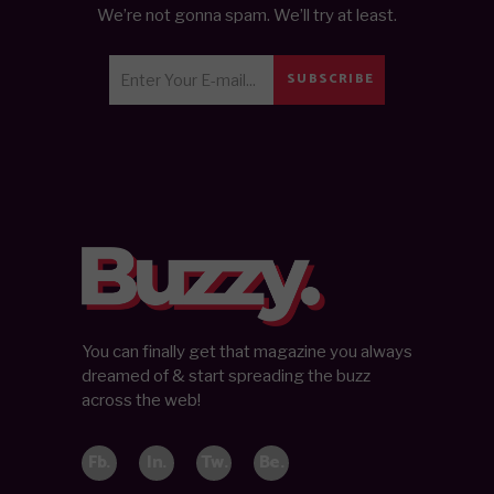
We’re not gonna spam. We’ll try at least.
SUBSCRIBE
You can finally get that magazine you always
dreamed of & start spreading the buzz
across the web!
Fb.
In.
Tw.
Be.