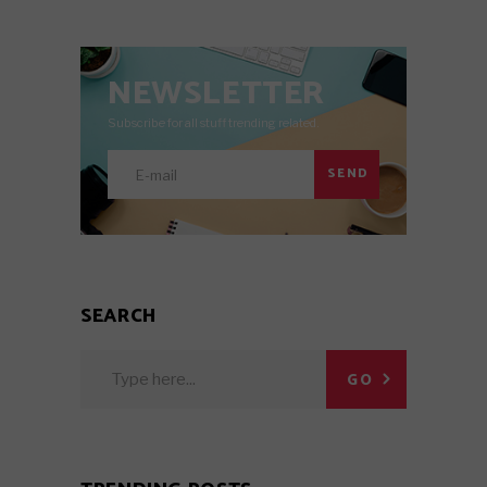
NEWSLETTER
Subscribe for all stuff trending related.
SEND
SEARCH
Search
GO
for: