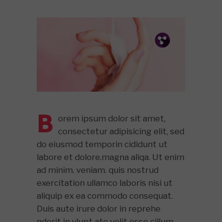
Pin.
Tw.
Fb.
B
orem ipsum dolor sit amet,
consectetur adipisicing elit, sed
do eiusmod temporin cididunt ut
labore et dolore.magna aliqa. Ut enim
ad minim. veniam. quis nostrud
exercitation ullamco laboris nisi ut
aliquip ex ea commodo consequat.
Duis aute irure dolor in reprehe
nderit in vlupt ate velit esse cillum