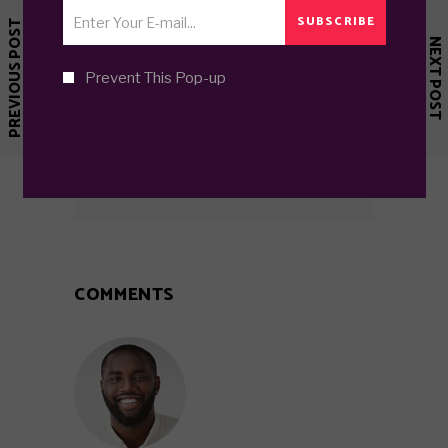
expetendis ut. An mei illum
SUBSCRIBE
PREVIOUS POST
molestiae. Eam an audire
NEXT POST
prodesset. Sit te essent praesent,
mea eu percipit recusabo. Sea duis
Prevent This Pop-up
corpora maluisset et, altera
vocibus docendi.
COMMENTS