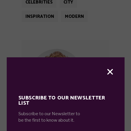
CELEBRITIES
CITY
INSPIRATION
MODERN
SUBSCRIBE TO OUR NEWSLETTER
LIST
ANA MURPHY
Subscribe to our Newsletter to
be the first to know about it.
At eam mutat facer. Ex eos ferri
blandit gloriatur, sea facete