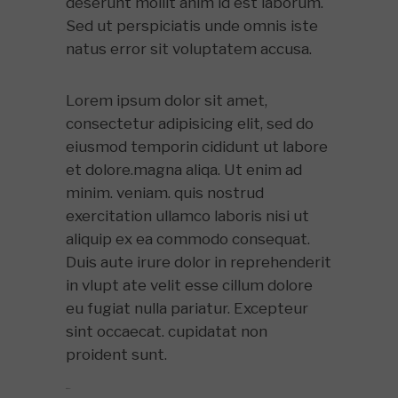
deserunt mollit anim id est laborum.
Sed ut perspiciatis unde omnis iste
natus error sit voluptatem accusa.
Lorem ipsum dolor sit amet,
consectetur adipisicing elit, sed do
eiusmod temporin cididunt ut labore
et dolore.magna aliqa. Ut enim ad
minim. veniam. quis nostrud
exercitation ullamco laboris nisi ut
aliquip ex ea commodo consequat.
Duis aute irure dolor in reprehenderit
in vlupt ate velit esse cillum dolore
eu fugiat nulla pariatur. Excepteur
sint occaecat. cupidatat non
proident sunt.
toto togel