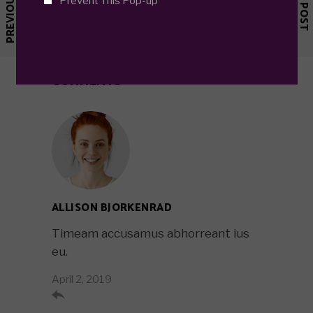
PREVIOUS POST
NEXT POST
Prevent This Pop-up
COMMENTS
ALLISON BJORKENRAD
Timeam accusamus abhorreant ius
eu.
April 2, 2019
