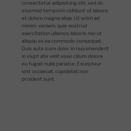
consectetur adipisicing elit, sed do
eiusmod temporin cididunt ut labore
et dolore.magna aliqa. Ut enim ad
minim. veniam. quis nostrud
exercitation ullamco laboris nisi ut
aliquip ex ea commodo consequat.
Duis aute irure dolor in reprehenderit
in vlupt ate velit esse cillum dolore
eu fugiat nulla pariatur. Excepteur
sint occaecat. cupidatat non
proident sunt.
toto togel
situs togel
link gacor
jacktoto