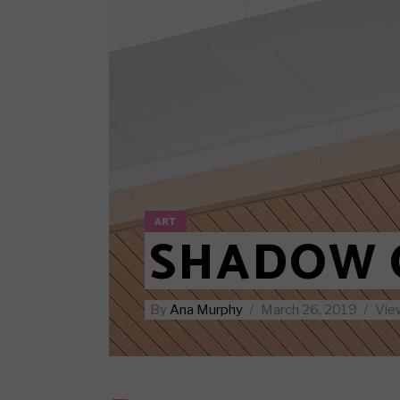
Standard no sidebar
Layout
Gallery
Layout
Quote
Masonr
Link
Video 
Audio
Video
ART
SHADOW 
By
Ana Murphy
March 26, 2019
Vie