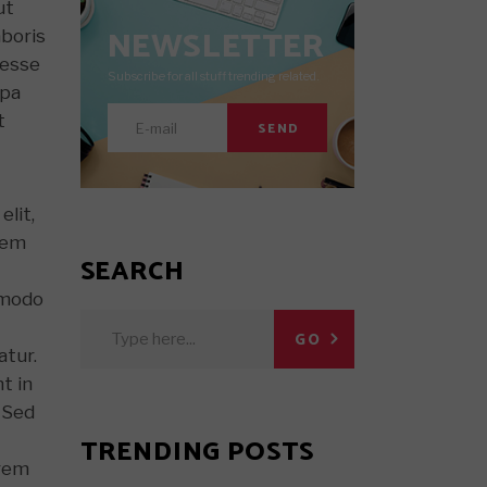
ut
NEWSLETTER
aboris
 esse
Subscribe for all stuff trending related.
lpa
t
SEND
elit,
rem
SEARCH
ommodo
Search
GO
for:
atur.
t in
. Sed
TRENDING POSTS
 rem