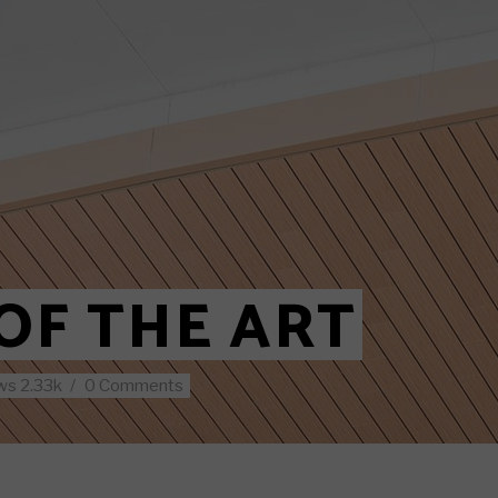
 5
 6
y Layout
Layout 1
OF THE ART
ws
2.33k
0 Comments