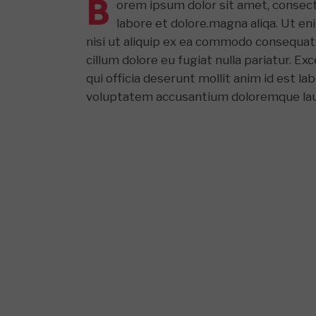
B
orem ipsum dolor sit amet, consect
labore et dolore.magna aliqa. Ut en
nisi ut aliquip ex ea commodo consequat. 
cillum dolore eu fugiat nulla pariatur. E
qui officia deserunt mollit anim id est l
voluptatem accusantium doloremque laud