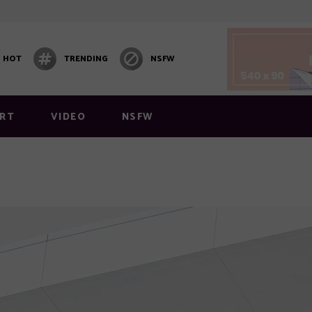
HOT
TRENDING
NSFW
 1
Video Block 1
 2
Post Carousel
RT
VIDEO
NSFW
 3
Post Carousel 2
 4
Post Carousel 3
 5
 6
 1
Video Block 1
y Layout
 2
Post Carousel
Layout 1
 3
Post Carousel 2
 4
Post Carousel 3