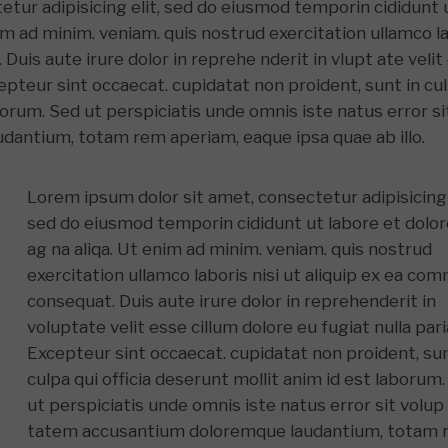
etur adipisicing elit, sed do eiusmod temporin cididunt 
im ad minim. veniam. quis nostrud exercitation ullamco l
Duis aute irure dolor in reprehe nderit in vlupt ate velit
xcepteur sint occaecat. cupidatat non proident, sunt in cu
aborum. Sed ut perspiciatis unde omnis iste natus error si
antium, totam rem aperiam, eaque ipsa quae ab illo.
Lorem ipsum dolor sit amet, consectetur adipisicing 
sed do eiusmod temporin cididunt ut labore et dolo
ag na aliqa. Ut enim ad minim. veniam. quis nostrud
exercitation ullamco laboris nisi ut aliquip ex ea c
consequat. Duis aute irure dolor in reprehenderit in
voluptate velit esse cillum dolore eu fugiat nulla pari
Excepteur sint occaecat. cupidatat non proident, sun
culpa qui officia deserunt mollit anim id est laborum
ut perspiciatis unde omnis iste natus error sit volup
tatem accusantium doloremque laudantium, totam