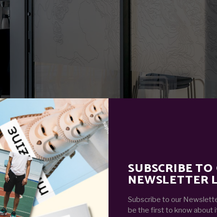
SUBSCRIBE TO
NEWSLETTER L
adipisicing elit, sed do eiusmod temporin cididunt ut l
veniam. quis nostrud exercitation ullamco laboris nisi ut
Subscribe to our Newslette
e irure dolor in reprehenderit in vlupt ate velit esse ci
be the first to know about i