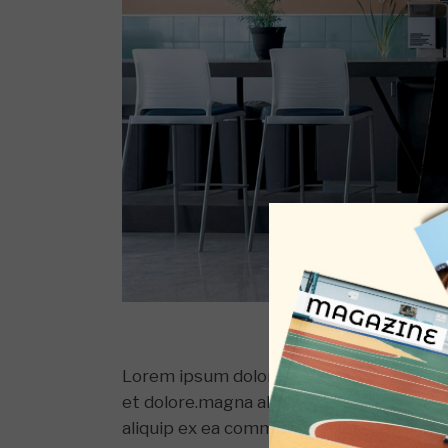
Lorem ipsum dolor sit amet, consectetur 
et dolore.magna aliqa. Ut enim ad minim. 
aliquip ex ea commodo consequat. Duis aut