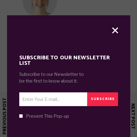
ALLISON BJORKENRAD
Lorem ipsum dolor sit amet,
consectetur adipisicing elit, sed do
eiusmod temporin cididunt ut labore
SUBSCRIBE TO OUR NEWSLETTER
et doloremag na aliqa. Ut enim ad
LIST
minim. veniam. quis nostrud
Subscribe to our Newsletter to
exercitation ullamco laboris nisi ut.
be the first to know about it.
February 1, 2019

SUBSCRIBE
PREVIOUS POST
NEXT POST
Prevent This Pop-up