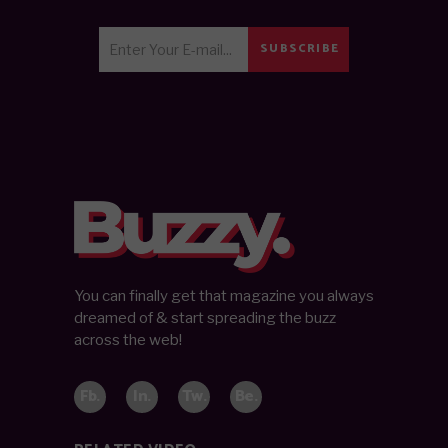
SUBSCRIBE
You can finally get that magazine you always
dreamed of & start spreading the buzz
across the web!
Fb.
In.
Tw.
Be.