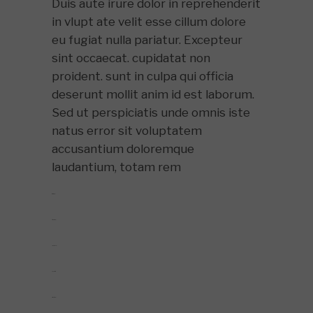
Duis aute irure dolor in reprehenderit
in vlupt ate velit esse cillum dolore
eu fugiat nulla pariatur. Excepteur
sint occaecat. cupidatat non
proident. sunt in culpa qui officia
deserunt mollit anim id est laborum.
Sed ut perspiciatis unde omnis iste
natus error sit voluptatem
accusantium doloremque
laudantium, totam rem
toto togel
situs togel
link gacor
jacktoto
situs togel