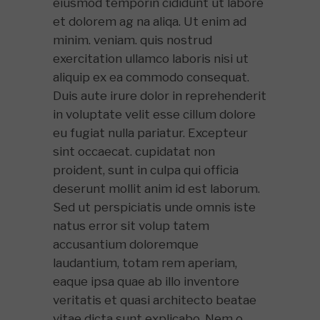
eiusmod temporin cididunt ut labore
et dolorem ag na aliqa. Ut enim ad
minim. veniam. quis nostrud
exercitation ullamco laboris nisi ut
aliquip ex ea commodo consequat.
Duis aute irure dolor in reprehenderit
in voluptate velit esse cillum dolore
eu fugiat nulla pariatur. Excepteur
sint occaecat. cupidatat non
proident, sunt in culpa qui officia
deserunt mollit anim id est laborum.
Sed ut perspiciatis unde omnis iste
natus error sit volup tatem
accusantium doloremque
laudantium, totam rem aperiam,
eaque ipsa quae ab illo inventore
veritatis et quasi architecto beatae
vitae dicta sunt explicabo. Nem o