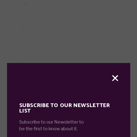
myhouseoffurniture.com
toto togel
toto togel
situs slot
situs slot
slot online
jacktoto
jacktoto
link slot gacor
SUBSCRIBE TO OUR NEWSLETTER
situs slot
LIST
link slot
Subscribe to our Newsletter to
be the first to know about it.
slot resmi