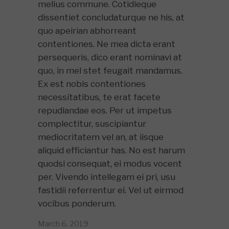
melius commune. Cotidieque
dissentiet concludaturque ne his, at
quo apeirian abhorreant
contentiones. Ne mea dicta erant
persequeris, dico erant nominavi at
quo, in mel stet feugait mandamus.
Ex est nobis contentiones
necessitatibus, te erat facete
repudiandae eos. Per ut impetus
complectitur, suscipiantur
mediocritatem vel an, at iisque
aliquid efficiantur has. No est harum
quodsi consequat, ei modus vocent
per. Vivendo intellegam ei pri, usu
fastidii referrentur ei. Vel ut eirmod
vocibus ponderum.
March 6, 2019