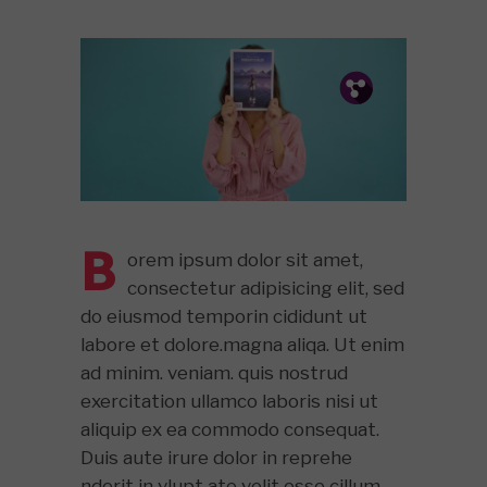
Pin.
Tw.
Fb.
B
orem ipsum dolor sit amet,
consectetur adipisicing elit, sed
do eiusmod temporin cididunt ut
labore et dolore.magna aliqa. Ut enim
ad minim. veniam. quis nostrud
exercitation ullamco laboris nisi ut
aliquip ex ea commodo consequat.
Duis aute irure dolor in reprehe
nderit in vlupt ate velit esse cillum