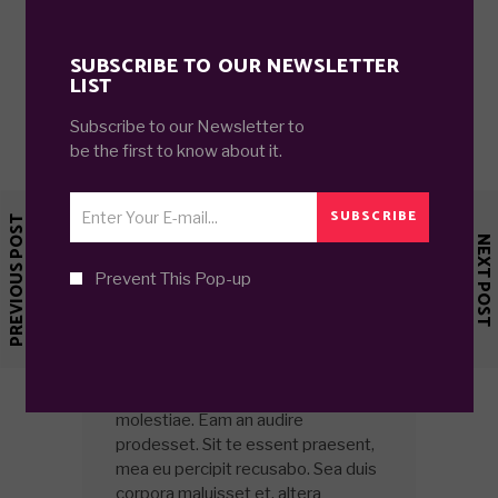
SUBSCRIBE TO OUR NEWSLETTER
LIST
Subscribe to our Newsletter to
be the first to know about it.
SUBSCRIBE
PREVIOUS POST
NEXT POST
Prevent This Pop-up
ANA MURPHY
At eam mutat facer. Ex eos ferri
blandit gloriatur, sea facete
expetendis ut. An mei illum
molestiae. Eam an audire
prodesset. Sit te essent praesent,
mea eu percipit recusabo. Sea duis
corpora maluisset et, altera