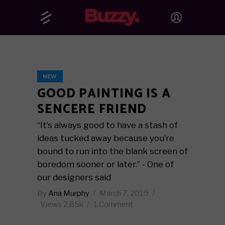
NEW
GOOD PAINTING IS A
SENCERE FRIEND
“It’s always good to have a stash of
ideas tucked away because you’re
bound to run into the blank screen of
boredom sooner or later.” - One of
our designers said
By
Ana Murphy
March 7, 2019
Views
2.85k
1 Comment