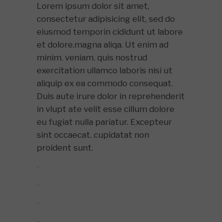
Lorem ipsum dolor sit amet,
consectetur adipisicing elit, sed do
eiusmod temporin cididunt ut labore
et dolore.magna aliqa. Ut enim ad
minim. veniam. quis nostrud
exercitation ullamco laboris nisi ut
aliquip ex ea commodo consequat.
Duis aute irure dolor in reprehenderit
in vlupt ate velit esse cillum dolore
eu fugiat nulla pariatur. Excepteur
sint occaecat. cupidatat non
proident sunt.
toto togel
situs togel
link gacor
jacktoto