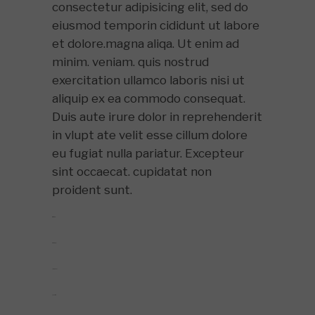
consectetur adipisicing elit, sed do
eiusmod temporin cididunt ut labore
et dolore.magna aliqa. Ut enim ad
minim. veniam. quis nostrud
exercitation ullamco laboris nisi ut
aliquip ex ea commodo consequat.
Duis aute irure dolor in reprehenderit
in vlupt ate velit esse cillum dolore
eu fugiat nulla pariatur. Excepteur
sint occaecat. cupidatat non
proident sunt.
toto togel
situs togel
link gacor
jacktoto