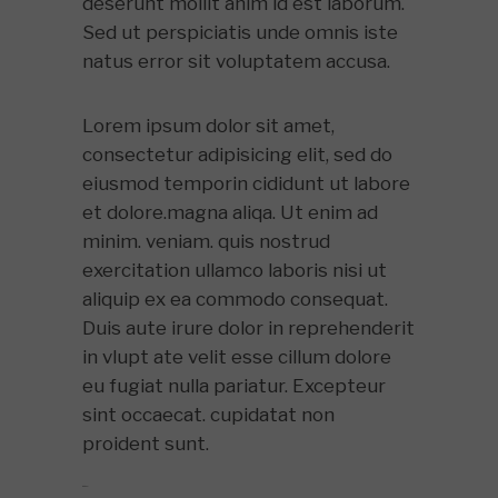
deserunt mollit anim id est laborum.
Sed ut perspiciatis unde omnis iste
natus error sit voluptatem accusa.
Lorem ipsum dolor sit amet,
consectetur adipisicing elit, sed do
eiusmod temporin cididunt ut labore
et dolore.magna aliqa. Ut enim ad
minim. veniam. quis nostrud
exercitation ullamco laboris nisi ut
aliquip ex ea commodo consequat.
Duis aute irure dolor in reprehenderit
in vlupt ate velit esse cillum dolore
eu fugiat nulla pariatur. Excepteur
sint occaecat. cupidatat non
proident sunt.
toto togel