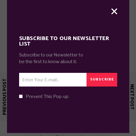
CITY
INSPIRATION
MODERN
SUBSCRIBE TO OUR NEWSLETTER
LIST
Subscribe to our Newsletter to
be the first to know about it.
SUBSCRIBE
PREVIOUS POST
NEXT POST
Prevent This Pop-up
ANA MURPHY
At eam mutat facer. Ex eos ferri
blandit gloriatur, sea facete
expetendis ut. An mei illum
molestiae. Eam an audire