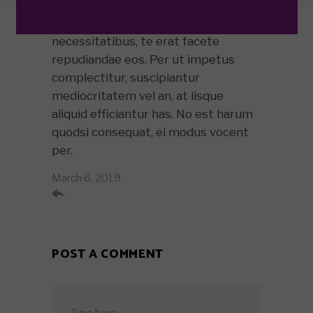
Ex est nobis contentiones
necessitatibus, te erat facete
repudiandae eos. Per ut impetus
complectitur, suscipiantur
mediocritatem vel an, at iisque
aliquid efficiantur has. No est harum
quodsi consequat, ei modus vocent
per.
March 6, 2019

POST A COMMENT