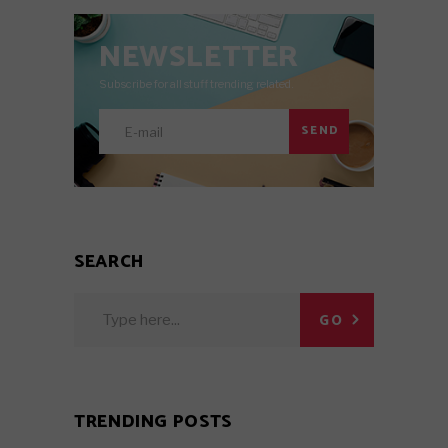
NEWSLETTER
Subscribe for all stuff trending related.
SEND
SEARCH
Search
GO
for:
TRENDING POSTS