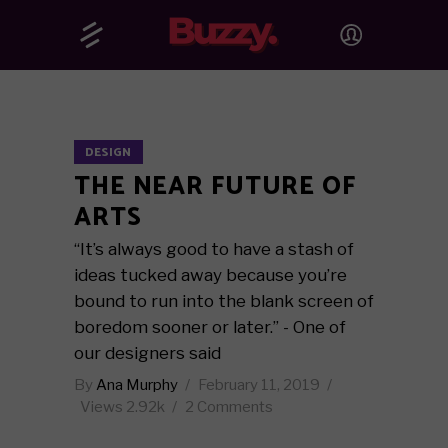
DESIGN
THE NEAR FUTURE OF
ARTS
“It’s always good to have a stash of
ideas tucked away because you’re
bound to run into the blank screen of
boredom sooner or later.” - One of
our designers said
By
Ana Murphy
February 11, 2019
Views
2.92k
2 Comments