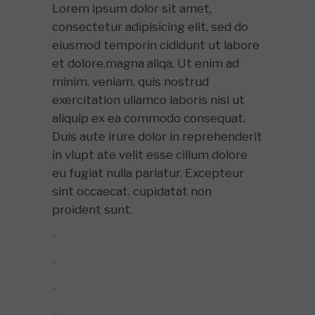
Lorem ipsum dolor sit amet,
consectetur adipisicing elit, sed do
eiusmod temporin cididunt ut labore
et dolore.magna aliqa. Ut enim ad
minim. veniam. quis nostrud
exercitation ullamco laboris nisi ut
aliquip ex ea commodo consequat.
Duis aute irure dolor in reprehenderit
in vlupt ate velit esse cillum dolore
eu fugiat nulla pariatur. Excepteur
sint occaecat. cupidatat non
proident sunt.
toto togel
situs togel
link gacor
jacktoto