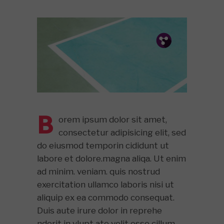
Pin.
Tw.
Fb.
B
orem ipsum dolor sit amet,
consectetur adipisicing elit, sed
do eiusmod temporin cididunt ut
labore et dolore.magna aliqa. Ut enim
ad minim. veniam. quis nostrud
exercitation ullamco laboris nisi ut
aliquip ex ea commodo consequat.
Duis aute irure dolor in reprehe
nderit in vlupt ate velit esse cillum