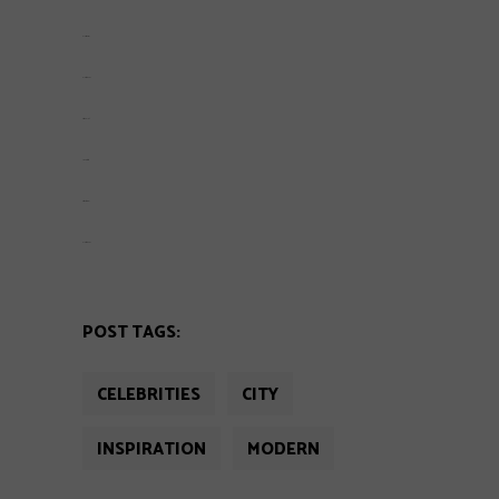
slot resmi
slot gacor
situs slot
jacktoto
situs togel
slot gacor
POST TAGS:
CELEBRITIES
CITY
INSPIRATION
MODERN