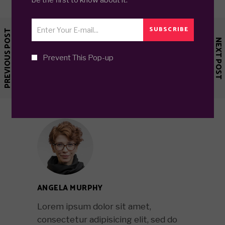
be the first to know about it.
vocibus docendi.
SUBSCRIBE
PREVIOUS POST
NEXT POST
Prevent This Pop-up
COMMENTS
ANGELA MURPHY
Lorem ipsum dolor sit amet,
consectetur adipisicing elit, sed do