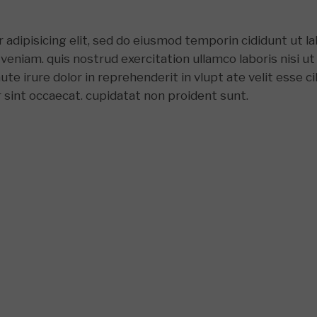
adipisicing elit, sed do eiusmod temporin cididunt ut l
veniam. quis nostrud exercitation ullamco laboris nisi ut
e irure dolor in reprehenderit in vlupt ate velit esse ci
r sint occaecat. cupidatat non proident sunt.