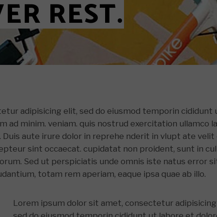
VER REST.
 5
 6
y Layout
Layout 1
etur adipisicing elit, sed do eiusmod temporin cididunt 
im ad minim. veniam. quis nostrud exercitation ullamco l
Duis aute irure dolor in reprehe nderit in vlupt ate velit
xcepteur sint occaecat. cupidatat non proident, sunt in cu
aborum. Sed ut perspiciatis unde omnis iste natus error si
antium, totam rem aperiam, eaque ipsa quae ab illo.
Lorem ipsum dolor sit amet, consectetur adipisicing 
sed do eiusmod temporin cididunt ut labore et dolo