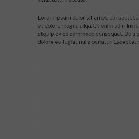
Lorem ipsum dolor sit amet, consectetur 
et dolore.magna aliqa. Ut enim ad minim. 
aliquip ex ea commodo consequat. Duis aut
dolore eu fugiat nulla pariatur. Excepteu
toto togel
situs togel
link gacor
jacktoto
situs togel
myhouseoffurniture.com
toto togel
toto togel