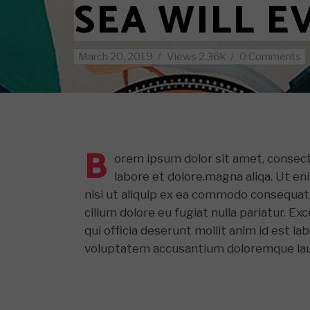
SEA WILL E
Standard no sidebar
Layout
Gallery
Layout
Quote
Masonr
March 20, 2019
Views
2.36k
0 Comments
Link
Video 
Audio
Video
B
orem ipsum dolor sit amet, consect
labore et dolore.magna aliqa. Ut en
nisi ut aliquip ex ea commodo consequat. 
cillum dolore eu fugiat nulla pariatur. E
qui officia deserunt mollit anim id est l
voluptatem accusantium doloremque laud