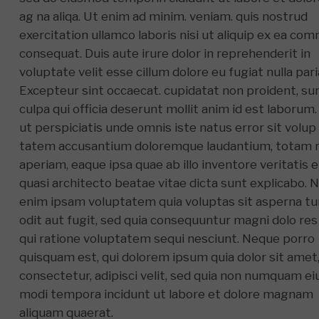
ag na aliqa. Ut enim ad minim. veniam. quis nostrud
exercitation ullamco laboris nisi ut aliquip ex ea c
consequat. Duis aute irure dolor in reprehenderit in
voluptate velit esse cillum dolore eu fugiat nulla pari
Excepteur sint occaecat. cupidatat non proident, sun
culpa qui officia deserunt mollit anim id est laborum
ut perspiciatis unde omnis iste natus error sit volup
tatem accusantium doloremque laudantium, totam
aperiam, eaque ipsa quae ab illo inventore veritatis e
quasi architecto beatae vitae dicta sunt explicabo. 
enim ipsam voluptatem quia voluptas sit asperna tu
odit aut fugit, sed quia consequuntur magni dolo res
qui ratione voluptatem sequi nesciunt. Neque porro
quisquam est, qui dolorem ipsum quia dolor sit amet
consectetur, adipisci velit, sed quia non numquam ei
modi tempora incidunt ut labore et dolore magnam
aliquam quaerat.