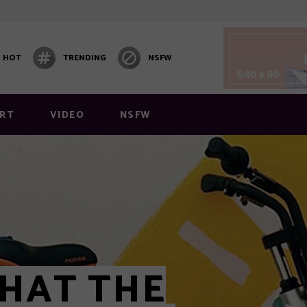
HOT
TRENDING
NSFW
 1
Video Block 1
 2
Post Carousel
RT
VIDEO
NSFW
 3
Post Carousel 2
 4
Post Carousel 3
 5
 6
 1
Video Block 1
y Layout
 2
Post Carousel
Layout 1
 3
Post Carousel 2
THAT THE
 4
Post Carousel 3