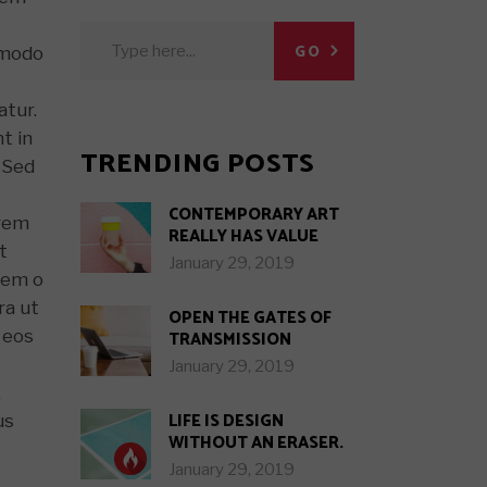
Search
GO
ommodo
for:
atur.
t in
TRENDING POSTS
. Sed
CONTEMPORARY ART
 rem
REALLY HAS VALUE
t
January 29, 2019
Nem o
ra ut
OPEN THE GATES OF
 eos
TRANSMISSION
January 29, 2019
,
LIFE IS DESIGN
us
WITHOUT AN ERASER.
January 29, 2019