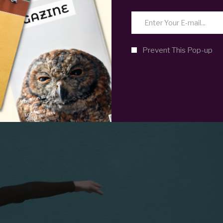
adipisicing elit, sed do eiusmod temporin cididunt ut l
veniam. quis nostrud exercitation ullamco laboris nisi ut
e irure dolor in reprehenderit in vlupt ate velit esse ci
Prevent This Pop-up