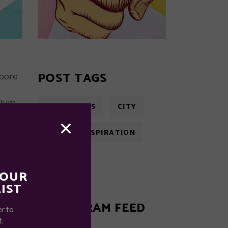
POST TAGS
abore
llum
CELEBRITIES
CITY
FUN
INSPIRATION
MODERN
 OUR
IST
INSTAGRAM FEED
r to
t.