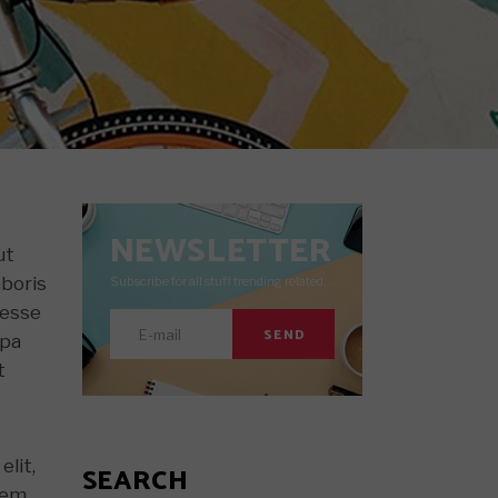
View All Posts
Hot Posts
Trending Posts
Search Results
NEWSLETTER
ut
aboris
Subscribe for all stuff trending related.
 esse
SEND
lpa
t
elit,
SEARCH
rem