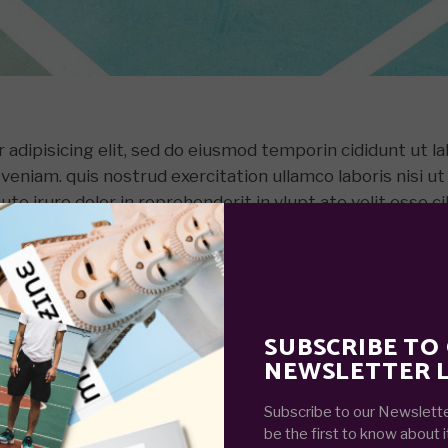
adipisicing elit, sed do eiusmod temporin cididunt ut l
veniam. quis nostrud exercitation ullamco laboris nisi ut
e irure dolor in reprehenderit in vlupt ate velit esse ci
r sint occaecat. cupidatat non proident, sunt in culpa qui
STYLE AROUND YOUR BRAND,
SUBSCRIBE TO
DIENCE WILL FOLLOW. ”
NEWSLETTER L
Subscribe to our Newslette
be the first to know about i