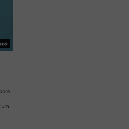
abore
llum