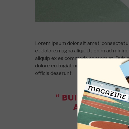
Lorem ipsum dolor sit amet, consectetur 
et dolore.magna aliqa. Ut enim ad minim. 
aliquip ex ea commodo consequat. Duis aut
dolore eu fugiat nulla pariatur. Excepteu
officia deserunt.
“ BUILD A LIFE
AND THE AU