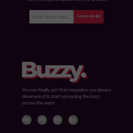
SUBSCRIBE
You can finally get that magazine you always
dreamed of & start spreading the buzz
across the web!
Fb.
In.
Tw.
Be.