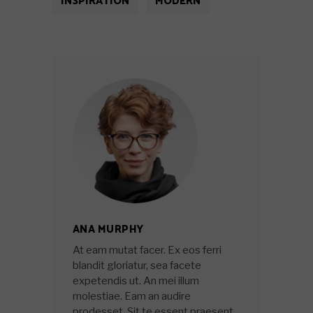
INSPIRATION
MODERN
ANA MURPHY
At eam mutat facer. Ex eos ferri
blandit gloriatur, sea facete
expetendis ut. An mei illum
molestiae. Eam an audire
prodesset. Sit te essent praesent,