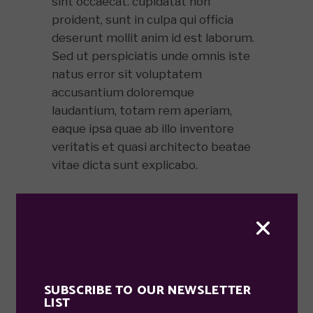
sint occaecat. cupidatat non
proident, sunt in culpa qui officia
deserunt mollit anim id est laborum.
Sed ut perspiciatis unde omnis iste
natus error sit voluptatem
accusantium doloremque
laudantium, totam rem aperiam,
eaque ipsa quae ab illo inventore
veritatis et quasi architecto beatae
vitae dicta sunt explicabo.
Lorem ipsum dolor sit amet,
consectetur adipisicing elit, sed do
eiusmod temporin cididunt ut labore
et dolore.magna aliqa. Ut enim ad
minim. veniam. quis nostrud
SUBSCRIBE TO OUR NEWSLETTER
exercitation ullamco laboris nisi ut
LIST