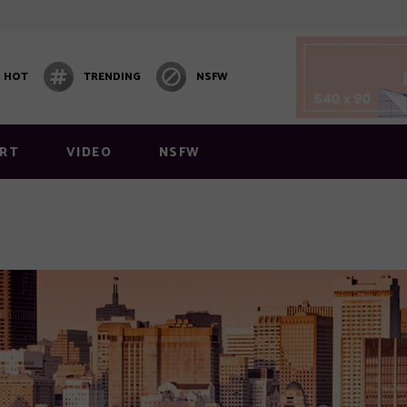
HOT
TRENDING
NSFW
 1
Video Block 1
 2
Post Carousel
RT
VIDEO
NSFW
 3
Post Carousel 2
 4
Post Carousel 3
 5
 6
 1
Video Block 1
y Layout
 2
Post Carousel
Layout 1
 3
Post Carousel 2
 4
Post Carousel 3