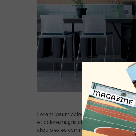
Lorem ipsum dolor sit amet, consectetur 
et dolore.magna aliqa. Ut enim ad minim. 
aliquip ex ea commodo consequat. Duis aut