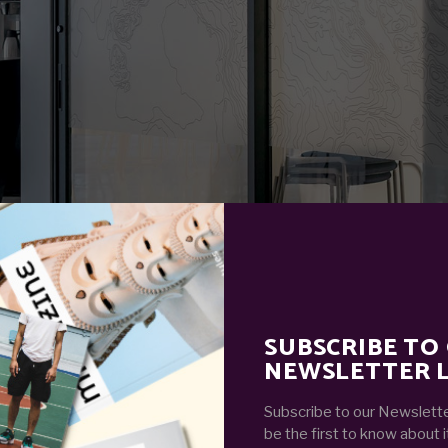
SUBSCRIBE TO
NEWSLETTER L
adipisicing elit, sed do eiusmod temporin cididunt ut l
veniam. quis nostrud exercitation ullamco laboris nisi ut
Subscribe to our Newslette
e irure dolor in reprehenderit in vlupt ate velit esse ci
be the first to know about i