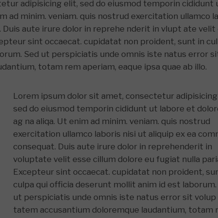
etur adipisicing elit, sed do eiusmod temporin cididunt 
im ad minim. veniam. quis nostrud exercitation ullamco l
Duis aute irure dolor in reprehe nderit in vlupt ate velit
xcepteur sint occaecat. cupidatat non proident, sunt in cu
aborum. Sed ut perspiciatis unde omnis iste natus error si
antium, totam rem aperiam, eaque ipsa quae ab illo.
Lorem ipsum dolor sit amet, consectetur adipisicing 
sed do eiusmod temporin cididunt ut labore et dolo
ag na aliqa. Ut enim ad minim. veniam. quis nostrud
exercitation ullamco laboris nisi ut aliquip ex ea c
consequat. Duis aute irure dolor in reprehenderit in
voluptate velit esse cillum dolore eu fugiat nulla pari
Excepteur sint occaecat. cupidatat non proident, sun
culpa qui officia deserunt mollit anim id est laborum
ut perspiciatis unde omnis iste natus error sit volup
tatem accusantium doloremque laudantium, totam