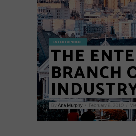
Standard no sidebar
Layout
Gallery
Layout
Quote
Masonr
Link
Video 
ENTERTAINMENT
Audio
THE ENT
Video
BRANCH 
INDUSTRY
By
Ana Murphy
February 8, 2019
Vi