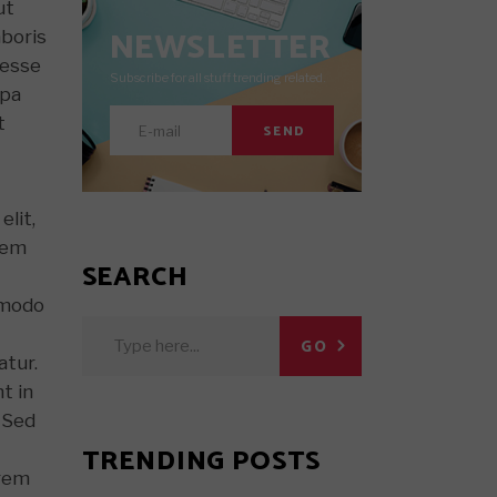
ut
NEWSLETTER
aboris
 esse
Subscribe for all stuff trending related.
lpa
t
SEND
elit,
rem
SEARCH
ommodo
Search
GO
for:
atur.
t in
. Sed
TRENDING POSTS
 rem