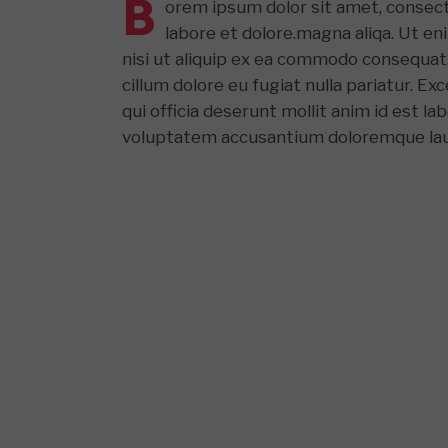
B
orem ipsum dolor sit amet, consect
labore et dolore.magna aliqa. Ut en
nisi ut aliquip ex ea commodo consequat. 
cillum dolore eu fugiat nulla pariatur. E
qui officia deserunt mollit anim id est l
voluptatem accusantium doloremque laud