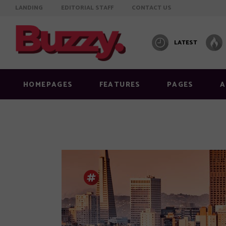
LANDING
EDITORIAL STAFF
CONTACT US
LATEST
Info on featured image
Layout
Image below title
Layout
HOMEPAGES
FEATURES
PAGES
A
Image full width
Layout
Standard right sidebar
Layout
Standard no sidebar
Layout
Gallery
Layout
Info on featured image
Layout
Quote
Masonr
Image below title
Layout
Link
Video 
Image full width
Layout
Audio
Standard right sidebar
Layout
Video