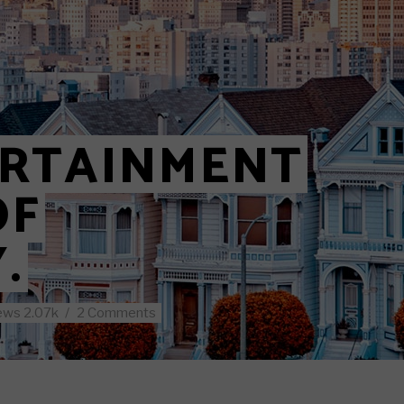
 5
 6
y Layout
Layout 1
ERTAINMENT
OF
.
ews
2.07k
2 Comments