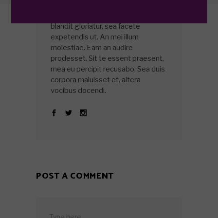
ANA MURPHY
At eam mutat facer. Ex eos ferri
blandit gloriatur, sea facete
expetendis ut. An mei illum
molestiae. Eam an audire
prodesset. Sit te essent praesent,
mea eu percipit recusabo. Sea duis
corpora maluisset et, altera
vocibus docendi.
POST A COMMENT