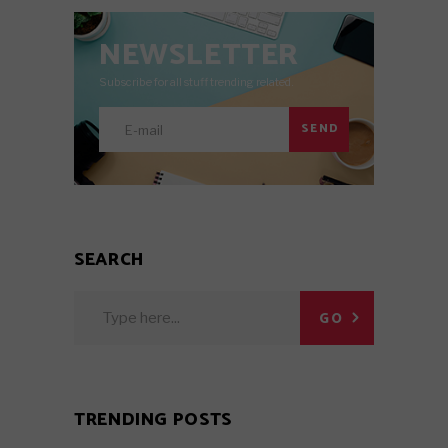
NEWSLETTER
Subscribe for all stuff trending related.
SEND
SEARCH
Search
GO
for:
TRENDING POSTS