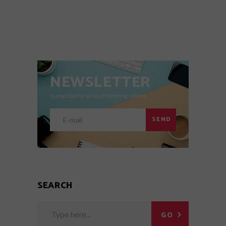
NEWSLETTER
Subscribe for all stuff trending related.
SEND
SEARCH
Search
GO
for: