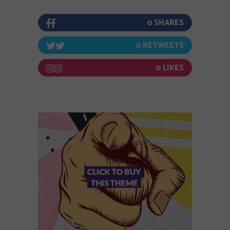
0
0
0