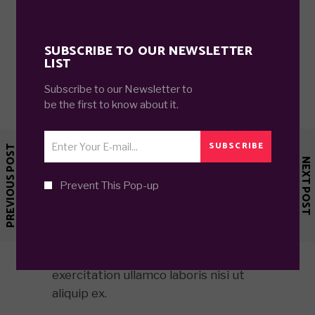
COMMENTS
SUBSCRIBE TO OUR NEWSLETTER
LIST
Subscribe to our Newsletter to
be the first to know about it.
SUBSCRIBE
PREVIOUS POST
ANGELA MURPHY
NEXT POST
Lorem ipsum dolor sit amet,
Prevent This Pop-up
consectetur adipisicing elit, sed do
eiusmod temporin cididunt ut labore
et doloremag na aliqa. Ut enim ad
minim. veniam. quis nostrud
exercitation ullamco laboris nisi ut
aliquip ex.