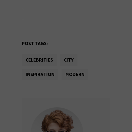
jacktoto
situs togel
POST TAGS:
CELEBRITIES
CITY
INSPIRATION
MODERN