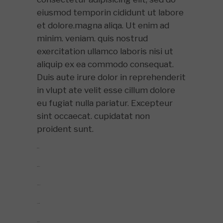
eiusmod temporin cididunt ut labore
et dolore.magna aliqa. Ut enim ad
minim. veniam. quis nostrud
exercitation ullamco laboris nisi ut
aliquip ex ea commodo consequat.
Duis aute irure dolor in reprehenderit
in vlupt ate velit esse cillum dolore
eu fugiat nulla pariatur. Excepteur
sint occaecat. cupidatat non
proident sunt.
toto togel
situs togel
link gacor
jacktoto
situs togel