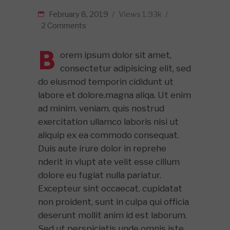
February 8, 2019
Views
1.93k
2 Comments
B
orem ipsum dolor sit amet,
consectetur adipisicing elit, sed
do eiusmod temporin cididunt ut
labore et dolore.magna aliqa. Ut enim
ad minim. veniam. quis nostrud
exercitation ullamco laboris nisi ut
aliquip ex ea commodo consequat.
Duis aute irure dolor in reprehe
nderit in vlupt ate velit esse cillum
dolore eu fugiat nulla pariatur.
Excepteur sint occaecat. cupidatat
non proident, sunt in culpa qui officia
deserunt mollit anim id est laborum.
Sed ut perspiciatis unde omnis iste